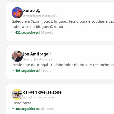
Xurxo ⁂
@xurxodiz@mastodon.gal
Galego em Xixón. Jogos, línguas, tecnologia e cotidianei
publica-se no blogue: @xurxo
↑ 422 seguidores
356 toots
Jon Amil :agal:
@amilgz@mastodon.gal
Presidente da @ agal . Colaborador do https:// recunchoga
↑ 403 seguidores
54 toots
osr@frikiverse.zone
@osr@frikiverse.zone
Cosas raras
↑ 400 seguidores
1.8k toots