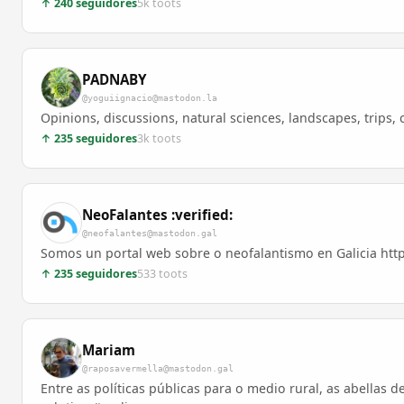
↑ 240 seguidores
5k toots
PADNABY
@yoguiignacio@mastodon.la
Opinions, discussions, natural sciences, landscapes, trips
↑ 235 seguidores
3k toots
NeoFalantes :verified:
@neofalantes@mastodon.gal
Somos un portal web sobre o neofalantismo en Galicia https
↑ 235 seguidores
533 toots
Mariam
@raposavermella@mastodon.gal
Entre as políticas públicas para o medio rural, as abellas d