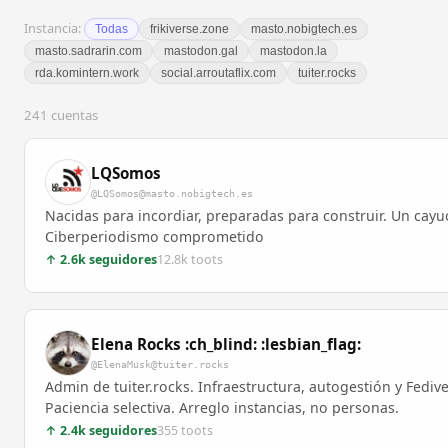
Instancia:
Todas
frikiverse.zone
masto.nobigtech.es
masto.sadrarin.com
mastodon.gal
mastodon.la
rda.komintern.work
social.arroutaflix.com
tuiter.rocks
241 cuentas
LQSomos
@LQSomos@masto.nobigtech.es
Nacidas para incordiar, preparadas para construir. Un ca
Ciberperiodismo comprometido
↑ 2.6k seguidores
12.8k toots
Elena Rocks :ch_blind: :lesbian_flag:
@ElenaMusk@tuiter.rocks
Admin de tuiter.rocks. Infraestructura, autogestión y Fedi
Paciencia selectiva. Arreglo instancias, no personas.
↑ 2.4k seguidores
355 toots