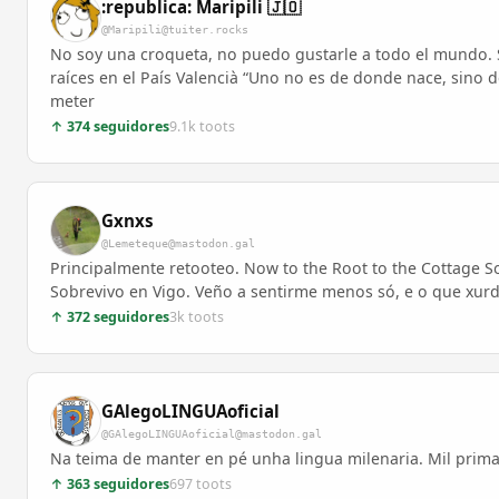
:republica: Maripili 🇯🇴
@Maripili@tuiter.rocks
No soy una croqueta, no puedo gustarle a todo el mundo. S
raíces en el País Valencià “Uno no es de donde nace, sino d
meter
↑ 374 seguidores
9.1k toots
Gxnxs
@Lemeteque@mastodon.gal
Principalmente retooteo. Now to the Root to the Cottage S
Sobrevivo en Vigo. Veño a sentirme menos só, e o que xurda
↑ 372 seguidores
3k toots
GAlegoLINGUAoficial
@GAlegoLINGUAoficial@mastodon.gal
Na teima de manter en pé unha lingua milenaria. Mil prim
↑ 363 seguidores
697 toots