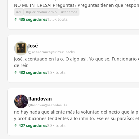
NO ME INTERESA! Preguntas? Preguntas tienen que respon
#cr
#queridodiariomio
#tenemos
↑ 435 seguidores
15.5k toots
José
@josemorauca@tuiter.rocks
José, acentuado en la o. O algo así. Yo que sé. Funcionario
de reír.
↑ 432 seguidores
1.8k toots
Randovan
@Randovan@mastodon.la
no hay nada que aliente más la voluntad del necio que la p
y prohibiciones tendentes a lo infinito. Ese es su paraíso:
↑ 427 seguidores
2.8k toots