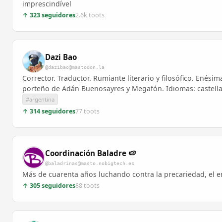
imprescindível
↑ 323 seguidores
2.6k toots
Dazi Bao
@dazibao@mastodon.la
Corrector. Traductor. Rumiante literario y filosófico. Enés
porteño de Adán Buenosayres y Megafón. Idiomas: castellano
#argentina
↑ 314 seguidores
77 toots
Coordinación Baladre 🍉
@baladrinas@masto.nobigtech.es
Más de cuarenta años luchando contra la precariedad, el e
↑ 305 seguidores
88 toots