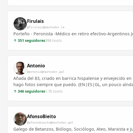
Firulais
@firulais@mastodon.la
Porteño - Peronista -Médico en retiro efectivo-Argentinos 
↑ 351 seguidores
398 toots
Antonio
@antonio@mastodon.gal
Añada del 83, criado en barrica hispalense y envejecido en
hago fotos siempre que puedo. (EN|ES|GL, un pouco aínda
↑ 346 seguidores
1.7k toots
AfonsoBieito
@afonsobieito@mastodon.gal
Galego de Betanzos, Biólogo, Sociólogo, Ateo, Marxista e J