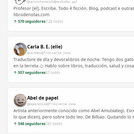
@marcostaracido@mastodon.gal
Profesor [el]. Escribe. Todo é ficción. Blog, podcast e outra
librodenotas.com
↑ 570 seguidores
7.2k toots
Carla B. E. (elle)
@carbaes@frikiverse.zone
Traductore de día y devoralibros de noche. Tengo dos gato
en la terreta 🍊 Hablo sobre libros, traducción, salud y cos
↑ 557 seguidores
67 toots
Abel de papel
@paperezkoa@frikiverse.zone
Artista anteriormente conocido como Abel Amutxategi. Escrib
lo que dicen), pero sobre todo leo. De Bilbao. Quitando lo 
↑ 548 seguidores
161 toots