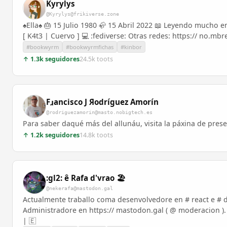
Kyrylys
@Kyrylys@frikiverse.zone
♠️Ella♠️ 🎂 15 Julio 1980 🦣 15 Abril 2022 📖 Leyendo mucho 
[ K4t3 | Cuervo ] 💻 :fediverse: Otras redes: https:// no.mbr
#bookwyrm
#bookwyrmfichas
#kinbor
↑ 1.3k seguidores
24.5k toots
Fɹancisco J Яodríguez Amorín
@rodriguezamorin@masto.nobigtech.es
Para saber daqué más del allunáu, visita la páxina de pre
↑ 1.2k seguidores
14.8k toots
:gl2: ê Rafa d'vrao 🏖️
@nekerafa@mastodon.gal
Actualmente traballo coma desenvolvedore en # react e # 
Administradore en https:// mastodon.gal ( @ moderacion ).
| 🇪