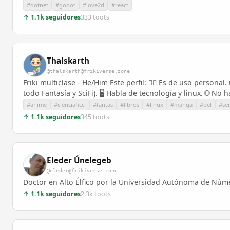
#dotnet
#godot
#love2d
#react
↑ 1.1k seguidores
333 toots
Thalskarth
@thalskarth@frikiverse.zone
Friki multiclase - He/Him Este perfil: 🧙‍♂️ Es de uso person
todo Fantasía y SciFi). 🖥️ Habla de tecnología y linux. 🌐 No
#anime
#cienciaficci
#fantas
#libros
#linux
#manga
#pel
#ser
↑ 1.1k seguidores
345 toots
Eleder Únelegeb
@eleder@frikiverse.zone
Doctor en Alto Élfico por la Universidad Autónoma de Númen
↑ 1.1k seguidores
2.3k toots