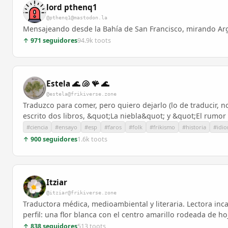
lord pthenq1
@pthenq1@mastodon.la
Mensajeando desde la Bahía de San Francisco, mirando Ar
↑ 971 seguidores
94.9k toots
Estela 🌊 🐚 🪸 🌊
@estela@frikiverse.zone
Traduzco para comer, pero quiero dejarlo (lo de traducir, 
escrito dos libros, &quot;La niebla&quot; y &quot;El rumor
#ciencia
#ensayo
#esp
#faros
#folk
#frikismo
#historia
#idi
↑ 900 seguidores
1.6k toots
Itziar
@itziar@frikiverse.zone
Traductora médica, medioambiental y literaria. Lectora incan
perfil: una flor blanca con el centro amarillo rodeada de ho
↑ 838 seguidores
513 toots