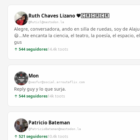
Ruth Chaves Lizano 💗🇨🇷🇨🇷🇨🇷
@Ruticl@mastodon.la
Alegre, conversadora, ando en silla de ruedas, soy de Ala
😃...Me encanta la ciencia, el teatro, la poesía, el espacio,
gus
↑ 544 seguidores
14.4k toots
Mon
@xesfur@social.arroutaflix.com
Reply guy y lo que surja.
↑ 544 seguidores
14k toots
Patricio Bateman
@PatricioBateman@mastodon.la
↑ 521 seguidores
10.4k toots