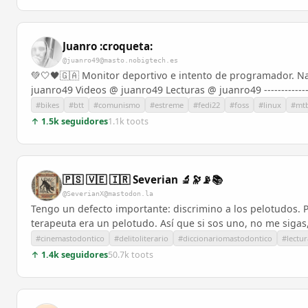
Juanro :croqueta:
@juanro49@masto.nobigtech.es
💚🤍🖤🇬🇦 Monitor deportivo e intento de programador. 
juanro49 Videos @ juanro49 Lecturas @ juanro49 ----------------
#bikes
#btt
#comunismo
#estreme
#fedi22
#foss
#linux
#mt
↑ 1.5k seguidores
1.1k toots
🇵🇸 🇻🇪 🇮🇷 Severian 🔬🔭📡📚
@SeverianX@mastodon.la
Tengo un defecto importante: discrimino a los pelotudos. P
terapeuta era un pelotudo. Así que si sos uno, no me sigas,
#cinemastodontico
#delitoliterario
#diccionariomastodontico
#lectu
↑ 1.4k seguidores
50.7k toots