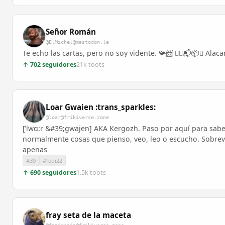
Señor Román
@ElMichel@mastodon.la
Te echo las cartas, pero no soy vidente. 📯📨 ✍🏾📬📦🍉 Alaca
↑ 702 seguidores
21k toots
Loar Gwaien :trans_sparkles:
@loar@frikiverse.zone
[ˈlwɑ:r &#39;gwajen] AKA Kergozh. Paso por aquí para sabe
normalmente cosas que pienso, veo, leo o escucho. Sobrev
apenas
#39
#fedi22
↑ 690 seguidores
1.5k toots
fray seta de la maceta