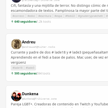
@fatimenia@frikiverse.zone
Cifi, fantasía y una mijitilla de terror. No distingo cómic 
escamondadora de textos. Pamplinosa la mayor parte del ti
#correcci
#edici
#escritura
#espa
#fedi22
#gnuterrypratchett
#
↑ 640 seguidores
1.2k toots
Andreu
@andrewwet@tuiter.rocks
Currante y padre de dos # lade18 y # lade3 (pequeñasalta
Aprendiendo en el fedi a base de palos. Mac user, de vez 
vergüenz
#lade18
#lade3
↑ 595 seguidores
594 toots
Dunkena
@dunkena@frikiverse.zone
Pareja LGBT+. Creadoras de contenido en Twitch y YouTube. 