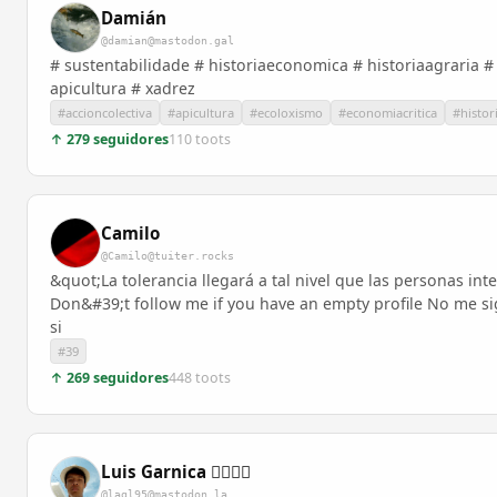
Damián
@damian@mastodon.gal
# sustentabilidade # historiaeconomica # historiaagraria #
apicultura # xadrez
#accioncolectiva
#apicultura
#ecoloxismo
#economiacritica
#histor
↑ 279 seguidores
110 toots
Camilo
@Camilo@tuiter.rocks
&quot;La tolerancia llegará a tal nivel que las personas in
Don&#39;t follow me if you have an empty profile No me sig
si
#39
↑ 269 seguidores
448 toots
Luis Garnica 🏳️‍🌈🇲🇽
@lagl95@mastodon.la