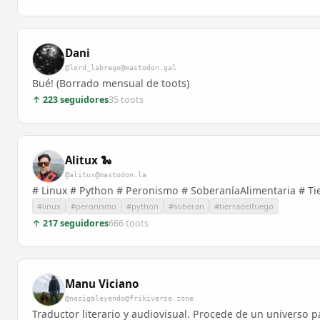
Dani
@lord_labrego@mastodon.gal
Bué! (Borrado mensual de toots)
↑ 223 seguidores
35 toots
Alitux 🐍
@alitux@mastodon.la
# Linux # Python # Peronismo # SoberaníaAlimentaria # Ti
#linux
#peronismo
#python
#soberan
#tierradelfuego
↑ 217 seguidores
666 toots
Manu Viciano
@nosigaleyendo@frikiverse.zone
Traductor literario y audiovisual. Procede de un universo 