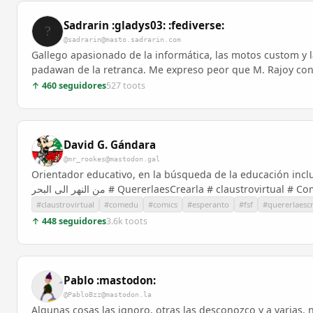
Sadrarin :gladys03: :fediverse:
@sadrarin@masto.sadrarin.com
Gallego apasionado de la informática, las motos custom y l
padawan de la retranca. Me expreso peor que M. Rajoy con 
↑ 460 seguidores
527 toots
David G. Gándara
@mr_rookes@mastodon.gal
Orientador educativo, en la búsqueda de la educación inclusiva. A
من النهر الى البحر # QuererlaesCrearla # claustrovi
#claustrovirtual
#comedu
#comics
#esperanto
#fsf
#quererlaescr
↑ 448 seguidores
3.6k toots
Pablo :mastodon:
@PabloBzz@mastodon.la
Algunas cosas las ignoro, otras las desconozco y a varias, 