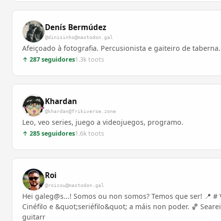
Denís Bermúdez
@dinisinho@mastodon.gal
Afeiçoado à fotografia. Percusionista e gaiteiro de tabern
↑ 287 seguidores
1.3k toots
Khardan
@khardan@frikiverse.zone
Leo, veo series, juego a videojuegos, programo.
↑ 285 seguidores
1.6k toots
Roi
@roicou@mastodon.gal
Hei galeg@s...! Somos ou non somos? Temos que ser! 📍 # Vig
Cinéfilo e &quot;seriéfilo&quot; a máis non poder. 🏀 Sear
guitarr