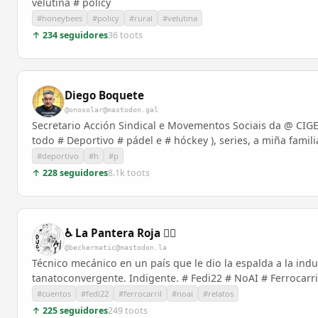
velutina # policy
#honeybees
#policy
#rural
#velutina
↑ 234 seguidores
36 toots
Diego Boquete
@onosolar@mastodon.gal
Secretario Acción Sindical e Movementos Sociais da @ CIGEns
todo # Deportivo # pádel e # hóckey ), series, a miña familia
#deportivo
#h
#p
↑ 228 seguidores
8.1k toots
♿ La Pantera Roja 🏳️‍🌈
@beckermatic@mastodon.la
Técnico mecánico en un país que le dio la espalda a la indus
tanatoconvergente. Indigente. # Fedi22 # NoAI # Ferrocarri
#cuentos
#fedi22
#ferrocarril
#noai
#relatos
↑ 225 seguidores
249 toots