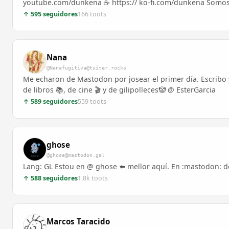
youtube.com/dunkena ☕ https:// ko-fi.com/dunkena Somos @
↑ 595 seguidores
166 toots
Nana
@Nanafugitiva@tuiter.rocks
Me echaron de Mastodon por josear el primer día. Escribo 
de libros 📚, de cine 🎬 y de gilipolleces🤡 @ EsterGarcia
↑ 589 seguidores
559 toots
ghose
@ghose@mastodon.gal
Lang: GL Estou en @ ghose ⬅️ mellor aquí. En :mastodon: 
↑ 588 seguidores
1.8k toots
Marcos Taracido