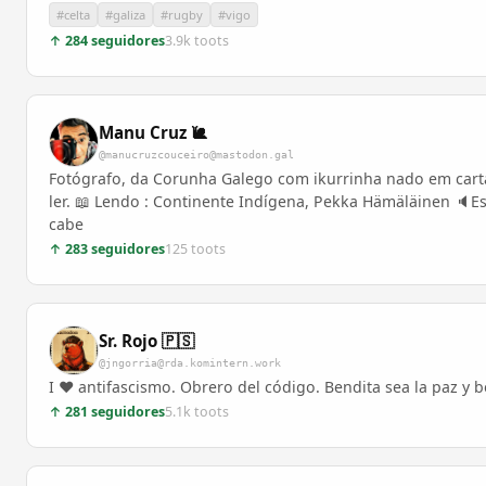
#celta
#galiza
#rugby
#vigo
↑ 284 seguidores
3.9k toots
Manu Cruz 🐌
@manucruzcouceiro@mastodon.gal
Fotógrafo, da Corunha Galego com ikurrinha nado em carta
ler. 📖 Lendo : Continente Indígena, Pekka Hämäläinen 🔈Esc
cabe
↑ 283 seguidores
125 toots
Sr. Rojo 🇵🇸
@jngorria@rda.komintern.work
I ❤️ antifascismo. Obrero del código. Bendita sea la paz y 
↑ 281 seguidores
5.1k toots