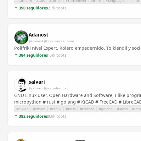
#catmum
#cats
#coffee
#coffeelover
#intro
#languages
#linux
↑ 390 seguidores
2.7k toots
Adanost
@adanost@frikiverse.zone
Polifriki nivel Expert. Rolero empedernido. Tolkiendil y soci
↑ 384 seguidores
1.4k toots
salvari
@salvari@mastodon.gal
GNU Linux user, Open Hardware and Software, I like program
micropython # rust # golang # KiCAD # FreeCAD # LibreCAD
#aikido
#emacs
#esp32
#floss
#freecad
#golang
#kicad
#libr
↑ 382 seguidores
9.9k toots