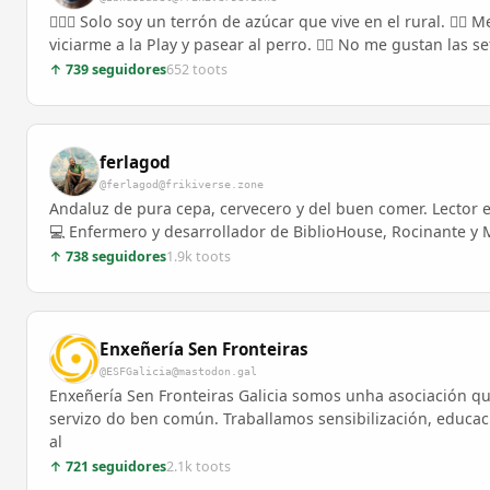
🙋🏻‍♂️ Solo soy un terrón de azúcar que vive en el rural. 👍🏻
viciarme a la Play y pasear al perro. 👎🏻 No me gustan las set
↑ 739 seguidores
652 toots
ferlagod
@ferlagod@frikiverse.zone
Andaluz de pura cepa, cervecero y del buen comer. Lector en
💻 Enfermero y desarrollador de BiblioHouse, Rocinante y M
↑ 738 seguidores
1.9k toots
Enxeñería Sen Fronteiras
@ESFGalicia@mastodon.gal
Enxeñería Sen Fronteiras Galicia somos unha asociación qu
servizo do ben común. Traballamos sensibilización, educa
al
↑ 721 seguidores
2.1k toots