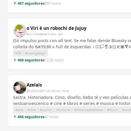
↑ 487 seguidores
850 toots
o Viri é un robochi de Jujuy
@viriato@mastodon.gal
(Só impulso posts con alt text. Se me falas dende Bluesky se
colleita do &#39;86 ✊ Full de esquerdas ♀️🏳️‍🌈🏳️‍⚧️🫱🏻‍🫲🏿
#39
#rolengalego
↑ 468 seguidores
12.2k toots
Azelaïs
@Azelais@frikiverse.zone
Sastra. Historiadora. Coso, diseño, bebo té y veo películ
vestuarioescenico # cine # libros # series # musica # histor
#arte
#cine
#comics
#historia
#historiadelamoda
#libros
#mod
↑ 468 seguidores
47 toots