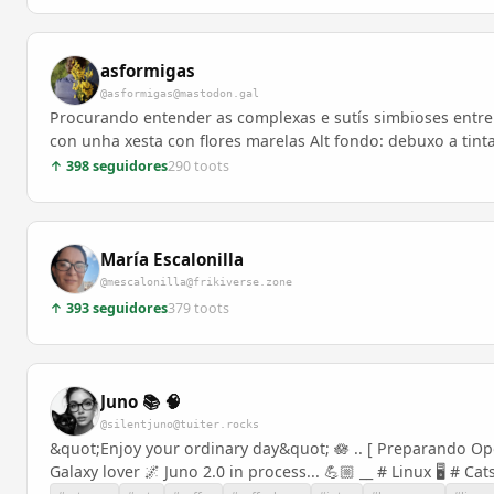
asformigas
@asformigas@mastodon.gal
Procurando entender as complexas e sutís simbioses entre 
con unha xesta con flores marelas Alt fondo: debuxo a tint
↑ 398 seguidores
290 toots
María Escalonilla
@mescalonilla@frikiverse.zone
↑ 393 seguidores
379 toots
Juno 📚 🧠
@silentjuno@tuiter.rocks
&quot;Enjoy your ordinary day&quot; 🪷 .. [ Preparando Opos
Galaxy lover 🌌 Juno 2.0 in process... 💪🏼 __ # Linux 🖥️ # 