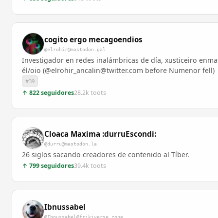
cogito ergo mecagoendios
@elrohir@mastodon.gal
Investigador en redes inalámbricas de día, xusticeiro enm
él/oio (@elrohir_ancalin@twitter.com before Numenor fell)
#39
↑ 822 seguidores
28.2k toots
Cloaca Maxima :durruEscondi:
@durru@mastodon.la
26 siglos sacando creadores de contenido al Tíber.
↑ 799 seguidores
39.4k toots
Ibnussabel
@Ibnussabel@frikiverse.zone