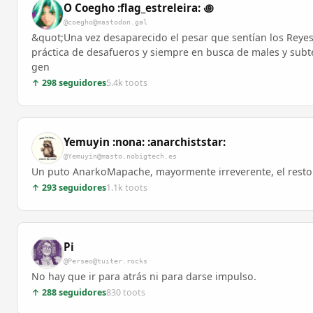
O Coegho :flag_estreleira: ꩜
@coegho@mastodon.gal
&quot;Una vez desaparecido el pesar que sentían los Reyes
práctica de desafueros y siempre en busca de males y subt
gen
↑ 298 seguidores
5.4k toots
Yemuyin :nona: :anarchiststar:
@Yemuyin@masto.nobigtech.es
Un puto AnarkoMapache, mayormente irreverente, el resto 
↑ 293 seguidores
1.1k toots
Pi
@Perseo@tuiter.rocks
No hay que ir para atrás ni para darse impulso.
↑ 288 seguidores
830 toots