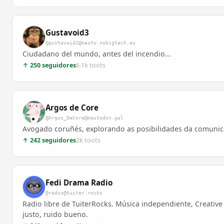
Gustavoid3
@gustavoid2@masto.nobigtech.es
Ciudadano del mundo, antes del incendio...
↑ 250 seguidores
6.1k toots
Argos de Core
@Argos_DeCore@mastodon.gal
Avogado coruñés, explorando as posibilidades da comunica
↑ 242 seguidores
2k toots
Fedi Drama Radio
@radio@tuiter.rocks
Radio libre de TuiterRocks. Música independiente, Creative
justo, ruido bueno.