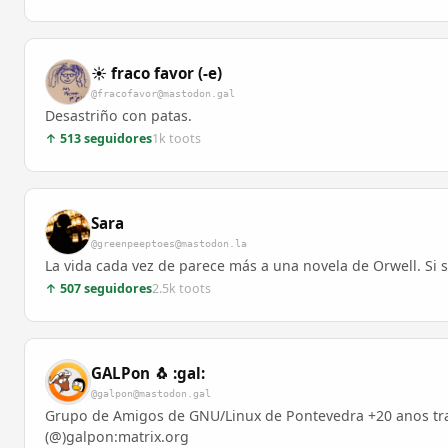
☀️ fraco favor (-e)
@fracofavor@mastodon.gal
Desastriño con patas.
↑ 513 seguidores
1k toots
Sara
@greenpeeptoes@mastodon.la
La vida cada vez de parece más a una novela de Orwell. Si s
↑ 507 seguidores
2.5k toots
GALPon 🐧 :gal:
@galpon@mastodon.gal
Grupo de Amigos de GNU/Linux de Pontevedra +20 anos trab
(@)galpon:matrix.org